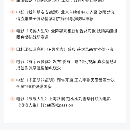
​电影《我的朋友安德烈》北京首映礼好友齐聚 刘昊然真
情流露董子健动情落泪贾樟柯导演哽咽推荐
电影《飞驰人生3》全阵容亮相新预告及海报 沈腾高能组
团爽燃征战新赛道
田朴珺低调亮相《F风尚志》盛典 获封风尚女性创业者
电影《有朵云像你》发布“爱有回响”特别视频 真实情感汇
成创作源泉温暖治愈观众
​电影《毕正明的证明》预售开启 王安宇张天爱警匪对决
全员“明牌”燃爆国庆
​电影《浪浪人生》上海路演 范丞丞刘雪华付航为电影
《浪浪人生》打call高喊passion