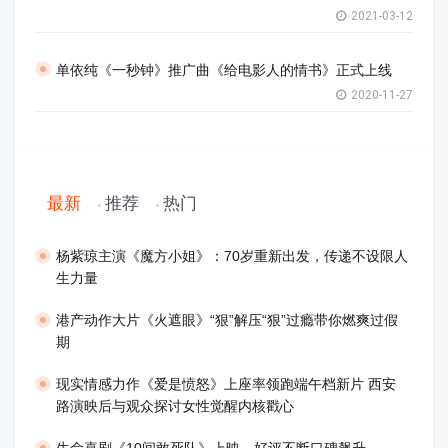
2021-03-12
单依纯《一秒钟》推广曲《给电影人的情书》正式上线
2020-11-27
最新
推荐
热门
​杨紫琼主演《魔方小姐》：70岁重新出发，传递不设限人
生力量
港产动作大片《火遮眼》“狠”解压“狠”过瘾带你燃爽过假
期
现实情感力作《爱是愤怒》上座率领跑端午档新片 西安
路演映后与观众探讨女性觉醒内核戳心
生命喜剧《10间敢死队》上映，好评不断口碑飙升