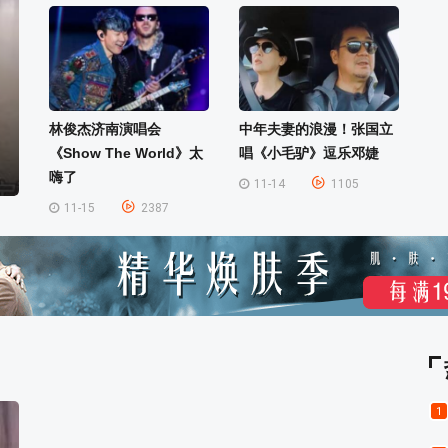
林俊杰济南演唱会
中年夫妻的浪漫！张国立
《Show The World》太
唱《小毛驴》逗乐邓婕
嗨了
11-14
1105
11-15
2387
1