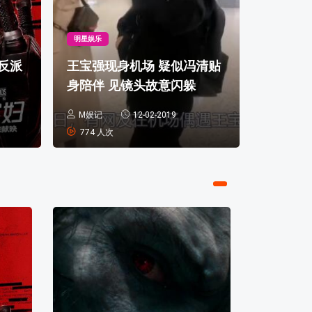
明星娱乐
明星娱乐
岁以后，一定要扔掉这三
郑爽
反派
王宝强现身机场 疑似冯清贴
样东西
身陪伴 见镜头故意闪躲
1513 人次
M娱记
12-02-2019
Big磅来了
774 人次