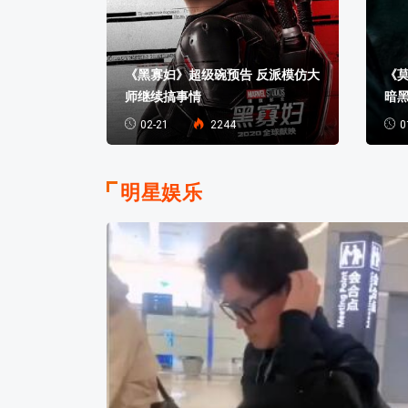
》首曝预告
《黑寡妇》超级碗预告 反派模仿大
《
师继续搞事情
暗
02-21
2244
0
明星娱乐