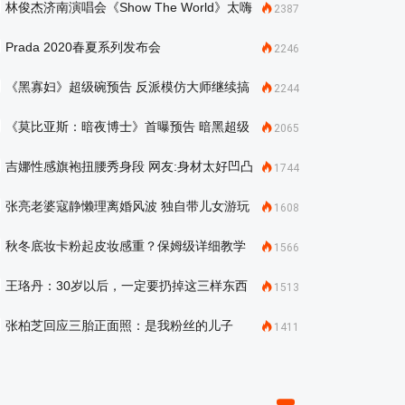
林俊杰济南演唱会《Show The World》太嗨
2387
了
Prada 2020春夏系列发布会
2246
《黑寡妇》超级碗预告 反派模仿大师继续搞
2244
事情
《莫比亚斯：暗夜博士》首曝预告 暗黑超级
2065
英雄震撼来袭
吉娜性感旗袍扭腰秀身段 网友:身材太好凹凸
1744
有致
张亮老婆寇静懒理离婚风波 独自带儿女游玩
1608
秋冬底妆卡粉起皮妆感重？保姆级详细教学
1566
超服帖超自然
王珞丹：30岁以后，一定要扔掉这三样东西
1513
张柏芝回应三胎正面照：是我粉丝的儿子
1411