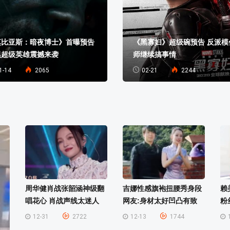
莫比亚斯：暗夜博士》首曝预告
《黑寡妇》超级碗预告 反派模
黑超级英雄震撼来袭
师继续搞事情
1-14
2065
02-21
2244
周华健肖战张韶涵神级翻
吉娜性感旗袍扭腰秀身段
赖
唱花心 肖战声线太迷人
网友:身材太好凹凸有致
粉
12-31
2722
12-13
1744