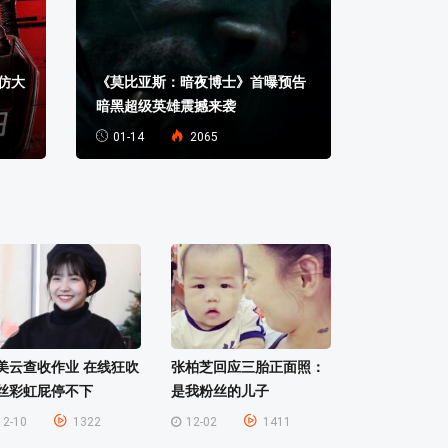
仿大
《莫比亚斯：暗夜博士》首曝预告
《黑寡妇》
暗黑超级英雄震撼来袭
师继续搞
01-14
2065
02-21
美云查收作业 在线狂吹
张柏芝回应三胎正面照：
丝彩虹屁停不下
是我粉丝的儿子
12-10
1322
12-02
1411