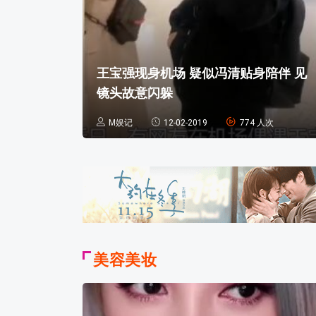
王宝强现身机场 疑似冯清贴身陪伴 见
镜头故意闪躲
M娱记
12-02-2019
774 人次
美容美妆