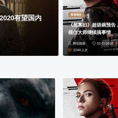
明星娱乐
影视预告
020有望国内
王珞丹：30
《黑寡妇》超级碗预告 
模仿大师继续搞事情
腾讯视频
卡娃微卡
02-21-2020
12-14-2019
2244 人次