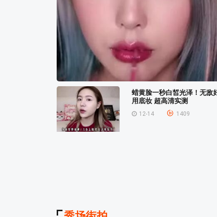
蜡黄脸一秒白皙光泽！无敌
用底妆 超高清实测
12-14
1409
秀场街拍