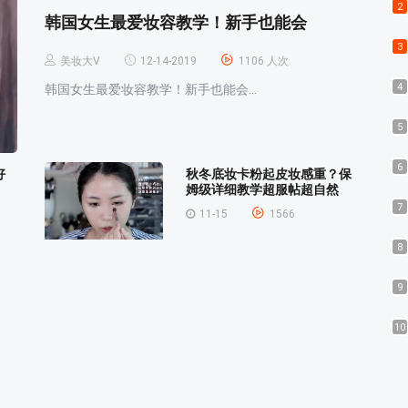
2
韩国女生最爱妆容教学！新手也能会
3
美妆大V
12-14-2019
1106 人次
4
韩国女生最爱妆容教学！新手也能会...
5
6
好
秋冬底妆卡粉起皮妆感重？保
姆级详细教学超服帖超自然
7
11-15
1566
8
9
10