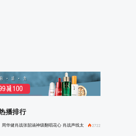
热播排行
周华健肖战张韶涵神级翻唱花心 肖战声线太
2722
迷人