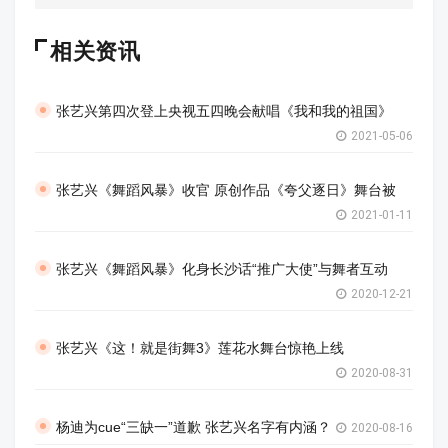
相关资讯
张艺兴第四次登上央视五四晚会献唱《我和我的祖国》
2021-05-06
张艺兴《舞蹈风暴》收官 原创作品《夸父逐日》舞台被
2021-01-11
张艺兴《舞蹈风暴》化身长沙话“推广大使”与舞者互动
2020-12-21
张艺兴《这！就是街舞3》莲花水舞台惊艳上线
2020-08-31
杨迪为cue“三缺一”道歉 张艺兴名字有内涵？
2020-08-16