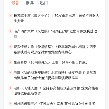
最新
推荐
热门
​杨紫琼主演《魔方小姐》：70岁重新出发，传递不设限人
生力量
港产动作大片《火遮眼》“狠”解压“狠”过瘾带你燃爽过假
期
现实情感力作《爱是愤怒》上座率领跑端午档新片 西安
路演映后与观众探讨女性觉醒内核戳心
生命喜剧《10间敢死队》上映，好评不断口碑飙升
​电影《我的朋友安德烈》北京首映礼好友齐聚 刘昊然真
情流露董子健动情落泪贾樟柯导演哽咽推荐
电影《飞驰人生3》全阵容亮相新预告及海报 沈腾高能组
团爽燃征战新赛道
田朴珺低调亮相《F风尚志》盛典 获封风尚女性创业者