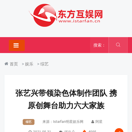
搜索：
首页
>
娱乐
>
综艺
张艺兴带领染色体制作团队 携
原创舞台助力六大家族
来源：Istarfan明星娱乐网
阿星
综艺