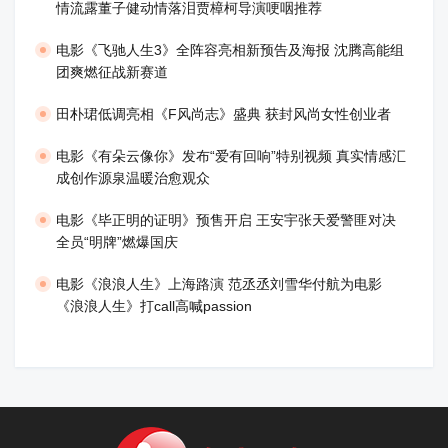
情流露董子健动情落泪贾樟柯导演哽咽推荐
电影《飞驰人生3》全阵容亮相新预告及海报 沈腾高能组
团爽燃征战新赛道
田朴珺低调亮相《F风尚志》盛典 获封风尚女性创业者
电影《有朵云像你》发布“爱有回响”特别视频 真实情感汇
成创作源泉温暖治愈观众
​电影《毕正明的证明》预售开启 王安宇张天爱警匪对决
全员“明牌”燃爆国庆
​电影《浪浪人生》上海路演 范丞丞刘雪华付航为电影
《浪浪人生》打call高喊passion