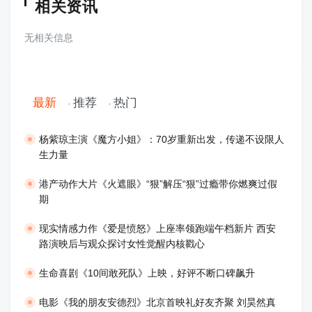
相关资讯
无相关信息
最新
推荐
热门
​杨紫琼主演《魔方小姐》：70岁重新出发，传递不设限人
生力量
港产动作大片《火遮眼》“狠”解压“狠”过瘾带你燃爽过假
期
现实情感力作《爱是愤怒》上座率领跑端午档新片 西安
路演映后与观众探讨女性觉醒内核戳心
生命喜剧《10间敢死队》上映，好评不断口碑飙升
​电影《我的朋友安德烈》北京首映礼好友齐聚 刘昊然真