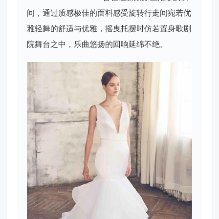
间，通过质感极佳的面料感受旋转行走间宛若优
雅轻舞的舒适与优雅，摇曳托摆时仿若置身歌剧
院舞台之中，乐曲悠扬的回响延绵不绝。