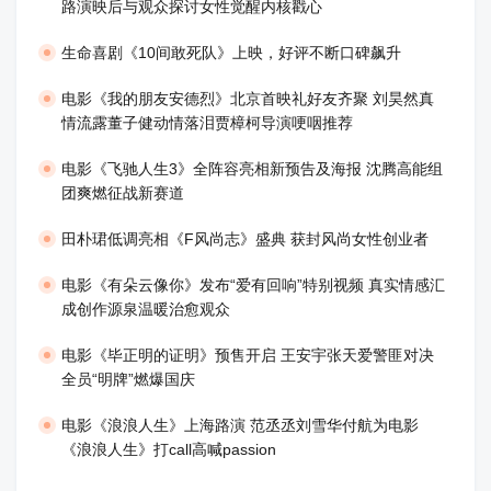
路演映后与观众探讨女性觉醒内核戳心
生命喜剧《10间敢死队》上映，好评不断口碑飙升
​电影《我的朋友安德烈》北京首映礼好友齐聚 刘昊然真
情流露董子健动情落泪贾樟柯导演哽咽推荐
电影《飞驰人生3》全阵容亮相新预告及海报 沈腾高能组
团爽燃征战新赛道
田朴珺低调亮相《F风尚志》盛典 获封风尚女性创业者
电影《有朵云像你》发布“爱有回响”特别视频 真实情感汇
成创作源泉温暖治愈观众
​电影《毕正明的证明》预售开启 王安宇张天爱警匪对决
全员“明牌”燃爆国庆
​电影《浪浪人生》上海路演 范丞丞刘雪华付航为电影
《浪浪人生》打call高喊passion