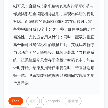
晰可见：直径42.5毫米精钢表壳内的蜗形机芯与
螺旋桨形红金摆陀相得益彰，呈现出鲜明的视觉
对比。而5赫兹的高频F388B机芯在运转时，将
每秒钟细分成10个十分之一秒，确保更高的走时
精准性，尤其适合用来计时；同时，配载的垂直
离合器可以确保秒针的顺畅启动，实现码表暂停
与启动之间的无缝衔接。机芯还装载了导柱轮系
统，该系统至今只留存于高级计时码表中，能在
计时开始、结束及指针归零复位时，带来舒适顺
畅手感。飞返功能则使腕表能够瞬间实现归零复
位及重启。
Tags:
宝珀
Blancpain
限量版