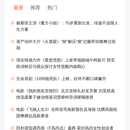
最新
推荐
热门
​杨紫琼主演《魔方小姐》：70岁重新出发，传递不设限人
生力量
港产动作大片《火遮眼》“狠”解压“狠”过瘾带你燃爽过假
期
现实情感力作《爱是愤怒》上座率领跑端午档新片 西安
路演映后与观众探讨女性觉醒内核戳心
生命喜剧《10间敢死队》上映，好评不断口碑飙升
​电影《我的朋友安德烈》北京首映礼好友齐聚 刘昊然真
情流露董子健动情落泪贾樟柯导演哽咽推荐
电影《飞驰人生3》全阵容亮相新预告及海报 沈腾高能组
团爽燃征战新赛道
田朴珺低调亮相《F风尚志》盛典 获封风尚女性创业者