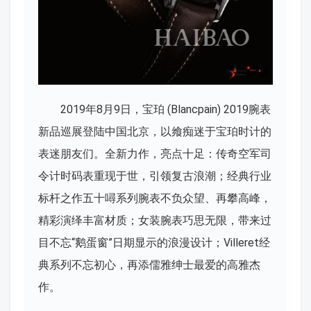
2019年8月9日，宝珀 (Blancpain) 2019腕表
新品巡展登陆中国北京，以飨痴迷于宝珀时计的
表迷朋友们。全新力作，亮点十足：传奇空军司
令计时码表重现于世，引领复古浪潮；经典行业
标杆之作五十噚系列腕表不负众望、再攀高峰，
精彩演绎丰富材质；女装腕表巧思无限，带来过
目不忘“鹅蛋窗”日期显示的浪漫设计；Villeret经
典系列不忘初心，再添儒雅绅士最爱的高雅杰
作。