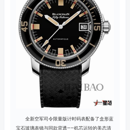
全新空军司令限量版计时码表配备了盒形蓝
宝石玻璃表镜与同款背透——机芯运转的美态清