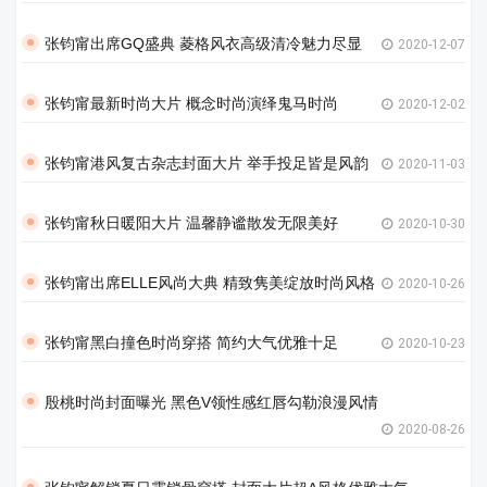
张钧甯出席GQ盛典 菱格风衣高级清冷魅力尽显
2020-12-07
张钧甯最新时尚大片 概念时尚演绎鬼马时尚
2020-12-02
张钧甯港风复古杂志封面大片 举手投足皆是风韵
2020-11-03
张钧甯秋日暖阳大片 温馨静谧散发无限美好
2020-10-30
张钧甯出席ELLE风尚大典 精致隽美绽放时尚风格
2020-10-26
张钧甯黑白撞色时尚穿搭 简约大气优雅十足
2020-10-23
殷桃时尚封面曝光 黑色V领性感红唇勾勒浪漫风情
2020-08-26