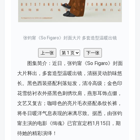
张钧甯《So Figaro》封面大片 多套造型温暖出镜
图集简介：近日，张钧甯《So Figaro》封面
大片释出，多套造型温暖出镜，清丽灵动韵味悠
长。黑色西装搭配利落短发，清冷高级；金色印
花雪纺衬衣外搭黑色刺绣坎肩，燕形耳饰点缀，
文艺又复古；咖啡色的亮片毛衣搭配条纹长裤，
将冬日暖洋气息表现的淋漓尽致。据悉，由张钧
甯主演的电影《缉魂》已官宣定档1月15日，期
待她的精彩演绎！