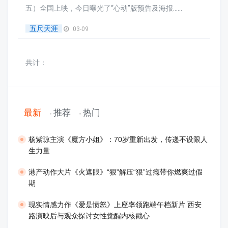
五）全国上映，今日曝光了“心动”版预告及海报......
五尺天涯
03-09
共计：
最新
推荐
热门
​杨紫琼主演《魔方小姐》：70岁重新出发，传递不设限人
生力量
港产动作大片《火遮眼》“狠”解压“狠”过瘾带你燃爽过假
期
现实情感力作《爱是愤怒》上座率领跑端午档新片 西安
路演映后与观众探讨女性觉醒内核戳心