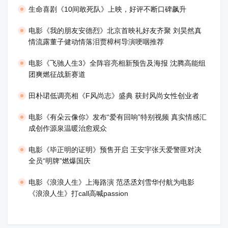
生命喜剧《10间敢死队》上映，好评不断口碑飙升
​电影《我的朋友安德烈》北京首映礼好友齐聚 刘昊然真
情流露董子健动情落泪贾樟柯导演哽咽推荐
电影《飞驰人生3》全阵容亮相新预告及海报 沈腾高能组
团爽燃征战新赛道
田朴珺低调亮相《F风尚志》盛典 获封风尚女性创业者
电影《有朵云像你》发布“爱有回响”特别视频 真实情感汇
成创作源泉温暖治愈观众
​电影《毕正明的证明》预售开启 王安宇张天爱警匪对决
全员“明牌”燃爆国庆
​电影《浪浪人生》上海路演 范丞丞刘雪华付航为电影
《浪浪人生》打call高喊passion