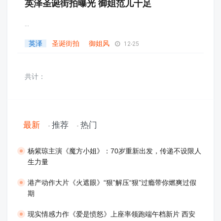
英泽圣诞街拍曝光 御姐范儿十足
...
英泽
圣诞街拍
御姐风
12-25
共计：
最新
推荐
热门
​杨紫琼主演《魔方小姐》：70岁重新出发，传递不设限人
生力量
港产动作大片《火遮眼》“狠”解压“狠”过瘾带你燃爽过假
期
现实情感力作《爱是愤怒》上座率领跑端午档新片 西安