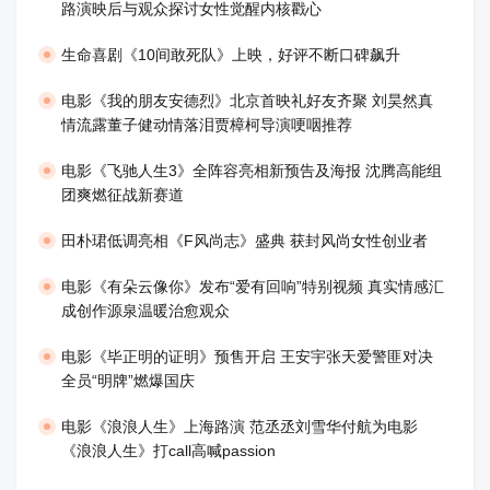
路演映后与观众探讨女性觉醒内核戳心
生命喜剧《10间敢死队》上映，好评不断口碑飙升
​电影《我的朋友安德烈》北京首映礼好友齐聚 刘昊然真
情流露董子健动情落泪贾樟柯导演哽咽推荐
电影《飞驰人生3》全阵容亮相新预告及海报 沈腾高能组
团爽燃征战新赛道
田朴珺低调亮相《F风尚志》盛典 获封风尚女性创业者
电影《有朵云像你》发布“爱有回响”特别视频 真实情感汇
成创作源泉温暖治愈观众
​电影《毕正明的证明》预售开启 王安宇张天爱警匪对决
全员“明牌”燃爆国庆
​电影《浪浪人生》上海路演 范丞丞刘雪华付航为电影
《浪浪人生》打call高喊passion