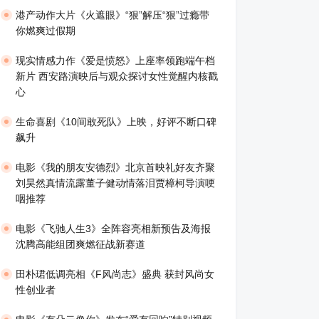
港产动作大片《火遮眼》“狠”解压“狠”过瘾带
你燃爽过假期
现实情感力作《爱是愤怒》上座率领跑端午档
新片 西安路演映后与观众探讨女性觉醒内核戳
心
生命喜剧《10间敢死队》上映，好评不断口碑
飙升
​电影《我的朋友安德烈》北京首映礼好友齐聚
刘昊然真情流露董子健动情落泪贾樟柯导演哽
咽推荐
电影《飞驰人生3》全阵容亮相新预告及海报
沈腾高能组团爽燃征战新赛道
田朴珺低调亮相《F风尚志》盛典 获封风尚女
性创业者