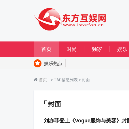
首页
时尚
独家
娱乐
娱乐热点
首页
> TAG信息列表 > 封面
封面
刘亦菲登上《Vogue服饰与美容》封