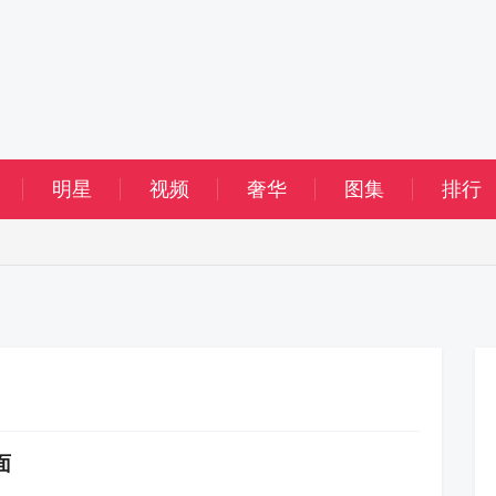
明星
视频
奢华
图集
排行
面