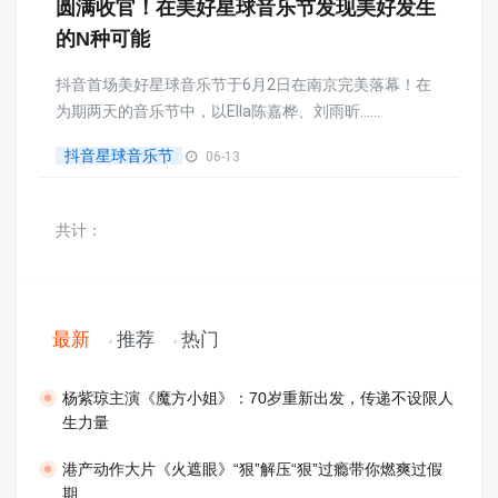
圆满收官！在美好星球音乐节发现美好发生
的N种可能
抖音首场美好星球音乐节于6月2日在南京完美落幕！在
为期两天的音乐节中，以Ella陈嘉桦、刘雨昕......
抖音星球音乐节
06-13
共计：
最新
推荐
热门
​杨紫琼主演《魔方小姐》：70岁重新出发，传递不设限人
生力量
港产动作大片《火遮眼》“狠”解压“狠”过瘾带你燃爽过假
期