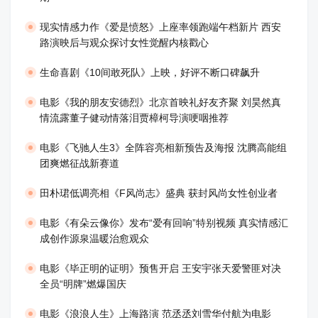
现实情感力作《爱是愤怒》上座率领跑端午档新片 西安
路演映后与观众探讨女性觉醒内核戳心
生命喜剧《10间敢死队》上映，好评不断口碑飙升
​电影《我的朋友安德烈》北京首映礼好友齐聚 刘昊然真
情流露董子健动情落泪贾樟柯导演哽咽推荐
电影《飞驰人生3》全阵容亮相新预告及海报 沈腾高能组
团爽燃征战新赛道
田朴珺低调亮相《F风尚志》盛典 获封风尚女性创业者
电影《有朵云像你》发布“爱有回响”特别视频 真实情感汇
成创作源泉温暖治愈观众
​电影《毕正明的证明》预售开启 王安宇张天爱警匪对决
全员“明牌”燃爆国庆
​电影《浪浪人生》上海路演 范丞丞刘雪华付航为电影