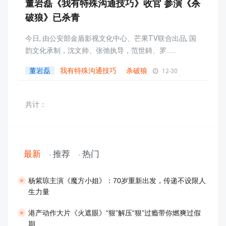
董岩磊《我有特殊沟通技巧》收官 参演《杀
破狼》已杀青
今日, 由公安部金盾影视文化中心、芒果TV联合出品, 国
韵文化承制，沈文帅、张弛执导，范世錡、罗......
董岩磊
我有特殊沟通技巧
杀破狼
12-30
共计：
最新
推荐
热门
​杨紫琼主演《魔方小姐》：70岁重新出发，传递不设限人
生力量
港产动作大片《火遮眼》“狠”解压“狠”过瘾带你燃爽过假
期