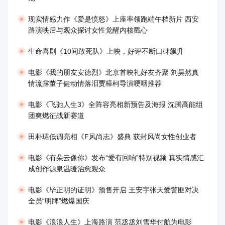
现实情感力作《爱是愤怒》上座率领跑端午档新片 西安
路演映后与观众探讨女性觉醒内核戳心
生命喜剧《10间敢死队》上映，好评不断口碑飙升
​电影《我的朋友安德烈》北京首映礼好友齐聚 刘昊然真
情流露董子健动情落泪贾樟柯导演哽咽推荐
电影《飞驰人生3》全阵容亮相新预告及海报 沈腾高能组
团爽燃征战新赛道
田朴珺低调亮相《F风尚志》盛典 获封风尚女性创业者
电影《有朵云像你》发布“爱有回响”特别视频 真实情感汇
成创作源泉温暖治愈观众
​电影《毕正明的证明》预售开启 王安宇张天爱警匪对决
全员“明牌”燃爆国庆
​电影《浪浪人生》上海路演 范丞丞刘雪华付航为电影