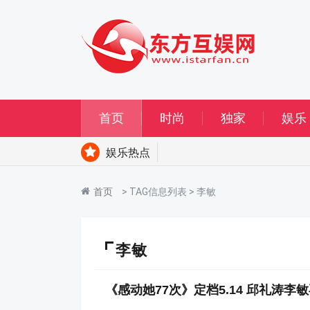
首页
时尚
独家
娱乐
娱乐热点
首页
> TAG信息列表 > 李敏
李敏
《感动她77次》定档5.14 邱礼涛