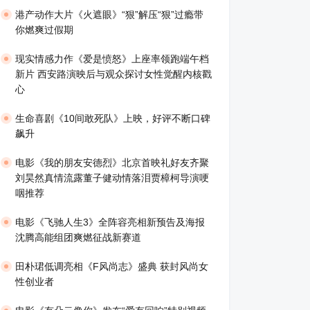
港产动作大片《火遮眼》“狠”解压“狠”过瘾带
你燃爽过假期
现实情感力作《爱是愤怒》上座率领跑端午档
新片 西安路演映后与观众探讨女性觉醒内核戳
心
生命喜剧《10间敢死队》上映，好评不断口碑
飙升
​电影《我的朋友安德烈》北京首映礼好友齐聚
刘昊然真情流露董子健动情落泪贾樟柯导演哽
咽推荐
电影《飞驰人生3》全阵容亮相新预告及海报
沈腾高能组团爽燃征战新赛道
田朴珺低调亮相《F风尚志》盛典 获封风尚女
性创业者