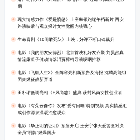
期
现实情感力作《爱是愤怒》上座率领跑端午档新片 西安
路演映后与观众探讨女性觉醒内核戳心
生命喜剧《10间敢死队》上映，好评不断口碑飙升
​电影《我的朋友安德烈》北京首映礼好友齐聚 刘昊然真
情流露董子健动情落泪贾樟柯导演哽咽推荐
电影《飞驰人生3》全阵容亮相新预告及海报 沈腾高能组
团爽燃征战新赛道
田朴珺低调亮相《F风尚志》盛典 获封风尚女性创业者
电影《有朵云像你》发布“爱有回响”特别视频 真实情感汇
成创作源泉温暖治愈观众
​电影《毕正明的证明》预售开启 王安宇张天爱警匪对决
全员“明牌”燃爆国庆