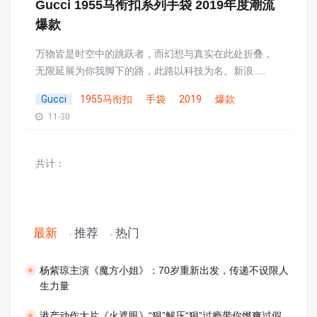
Gucci 1955马衔扣系列手袋 2019年度潮流
爆款
万物皆是时空中的跳跃者，而幻想与真实在此处折叠，
无限延展为你我脚下的路，此路以科技为名。新浪......
Gucci
1955马衔扣
手袋
2019
爆款
11-30
共计：
最新
推荐
热门
​杨紫琼主演《魔方小姐》：70岁重新出发，传递不设限人
生力量
港产动作大片《火遮眼》“狠”解压“狠”过瘾带你燃爽过假