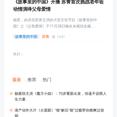
《故事里的中国》开播 苏青首次挑战老年妆
动情演绎父母爱情
据悉，由演员苏青主演的大型文化节目《故事里的中
国》之《父母爱情》于11月28日晚在央视综合频......
故事里的中国
苏青
12-01
共计：
最新
推荐
热门
​杨紫琼主演《魔方小姐》：70岁重新出发，传递不设限人
生力量
港产动作大片《火遮眼》“狠”解压“狠”过瘾带你燃爽过假
期