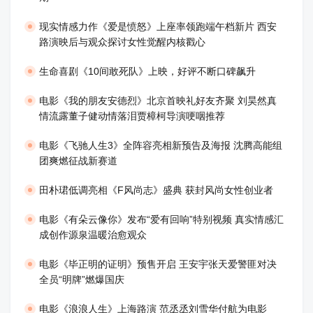
现实情感力作《爱是愤怒》上座率领跑端午档新片 西安
路演映后与观众探讨女性觉醒内核戳心
生命喜剧《10间敢死队》上映，好评不断口碑飙升
​电影《我的朋友安德烈》北京首映礼好友齐聚 刘昊然真
情流露董子健动情落泪贾樟柯导演哽咽推荐
电影《飞驰人生3》全阵容亮相新预告及海报 沈腾高能组
团爽燃征战新赛道
田朴珺低调亮相《F风尚志》盛典 获封风尚女性创业者
电影《有朵云像你》发布“爱有回响”特别视频 真实情感汇
成创作源泉温暖治愈观众
​电影《毕正明的证明》预售开启 王安宇张天爱警匪对决
全员“明牌”燃爆国庆
​电影《浪浪人生》上海路演 范丞丞刘雪华付航为电影