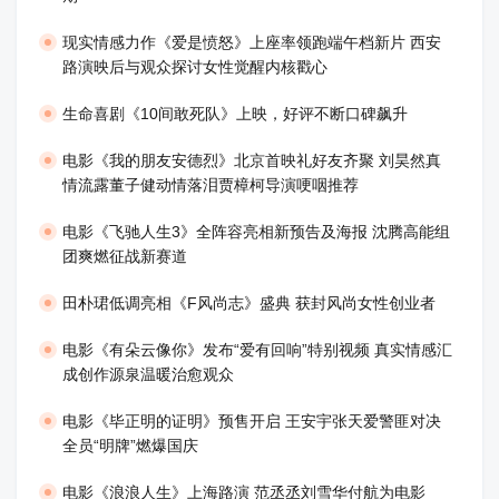
现实情感力作《爱是愤怒》上座率领跑端午档新片 西安
路演映后与观众探讨女性觉醒内核戳心
生命喜剧《10间敢死队》上映，好评不断口碑飙升
​电影《我的朋友安德烈》北京首映礼好友齐聚 刘昊然真
情流露董子健动情落泪贾樟柯导演哽咽推荐
电影《飞驰人生3》全阵容亮相新预告及海报 沈腾高能组
团爽燃征战新赛道
田朴珺低调亮相《F风尚志》盛典 获封风尚女性创业者
电影《有朵云像你》发布“爱有回响”特别视频 真实情感汇
成创作源泉温暖治愈观众
​电影《毕正明的证明》预售开启 王安宇张天爱警匪对决
全员“明牌”燃爆国庆
​电影《浪浪人生》上海路演 范丞丞刘雪华付航为电影