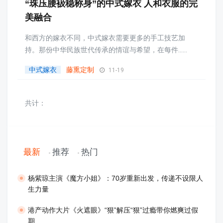
“珠压腰衱稳称身”的中式嫁衣 人和衣服的完
美融合
和西方的嫁衣不同，中式嫁衣需要更多的手工技艺加
持。那份中华民族世代传承的情谊与希望，在每件......
中式嫁衣
藤熏定制
11-19
共计：
最新
推荐
热门
​杨紫琼主演《魔方小姐》：70岁重新出发，传递不设限人
生力量
港产动作大片《火遮眼》“狠”解压“狠”过瘾带你燃爽过假
期