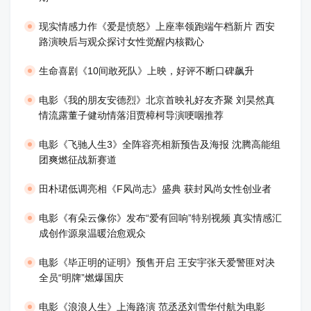
现实情感力作《爱是愤怒》上座率领跑端午档新片 西安
路演映后与观众探讨女性觉醒内核戳心
生命喜剧《10间敢死队》上映，好评不断口碑飙升
​电影《我的朋友安德烈》北京首映礼好友齐聚 刘昊然真
情流露董子健动情落泪贾樟柯导演哽咽推荐
电影《飞驰人生3》全阵容亮相新预告及海报 沈腾高能组
团爽燃征战新赛道
田朴珺低调亮相《F风尚志》盛典 获封风尚女性创业者
电影《有朵云像你》发布“爱有回响”特别视频 真实情感汇
成创作源泉温暖治愈观众
​电影《毕正明的证明》预售开启 王安宇张天爱警匪对决
全员“明牌”燃爆国庆
​电影《浪浪人生》上海路演 范丞丞刘雪华付航为电影