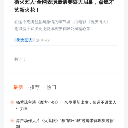
街火艺人·全网表演邀请赛盛大启幕，点燃才
艺新火花！
在这个充满创意与激情的季节里，由电影《吉庆街火》
剧组携手武汉宽泛能源科技有限公司精心策......
街火艺人
07-29
共计：
最新
推荐
热门
​杨紫琼主演《魔方小姐》：70岁重新出发，传递不设限人
生力量
港产动作大片《火遮眼》“狠”解压“狠”过瘾带你燃爽过假
期