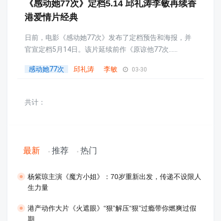
《感动她77次》定档5.14 邱礼涛李敏再续香
港爱情片经典
日前，电影《感动她77次》发布了定档预告和海报，并
官宣定档5月14日。该片延续前作《原谅他77次......
感动她77次
邱礼涛
李敏
03-30
共计：
最新
推荐
热门
​杨紫琼主演《魔方小姐》：70岁重新出发，传递不设限人
生力量
港产动作大片《火遮眼》“狠”解压“狠”过瘾带你燃爽过假
期