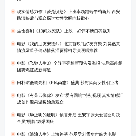
现实情感力作《爱是愤怒》上座率领跑端午档新片 西安
路演映后与观众探讨女性觉醒内核戳心
生命喜剧《10间敢死队》上映，好评不断口碑飙升
​电影《我的朋友安德烈》北京首映礼好友齐聚 刘昊然真
情流露董子健动情落泪贾樟柯导演哽咽推荐
电影《飞驰人生3》全阵容亮相新预告及海报 沈腾高能组
团爽燃征战新赛道
田朴珺低调亮相《F风尚志》盛典 获封风尚女性创业者
电影《有朵云像你》发布“爱有回响”特别视频 真实情感汇
成创作源泉温暖治愈观众
​电影《毕正明的证明》预售开启 王安宇张天爱警匪对决
全员“明牌”燃爆国庆
​电影《浪浪人生》上海路演 范丞丞刘雪华付航为电影