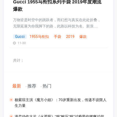
Gucci 1955马衔扣系列手袋 2019年度潮流
爆款
万物皆是时空中的跳跃者，而幻想与真实在此处折叠，
无限延展为你我脚下的路，此路以科技为名。新浪......
Gucci
1955马衔扣
手袋
2019
爆款
11-30
共计：
最新
推荐
热门
​杨紫琼主演《魔方小姐》：70岁重新出发，传递不设限人
生力量
港产动作大片《火遮眼》“狠”解压“狠”过瘾带你燃爽过假