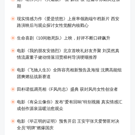
期
现实情感力作《爱是愤怒》上座率领跑端午档新片 西安
路演映后与观众探讨女性觉醒内核戳心
生命喜剧《10间敢死队》上映，好评不断口碑飙升
​电影《我的朋友安德烈》北京首映礼好友齐聚 刘昊然真
情流露董子健动情落泪贾樟柯导演哽咽推荐
电影《飞驰人生3》全阵容亮相新预告及海报 沈腾高能组
团爽燃征战新赛道
田朴珺低调亮相《F风尚志》盛典 获封风尚女性创业者
电影《有朵云像你》发布“爱有回响”特别视频 真实情感汇
成创作源泉温暖治愈观众
​电影《毕正明的证明》预售开启 王安宇张天爱警匪对决
全员“明牌”燃爆国庆