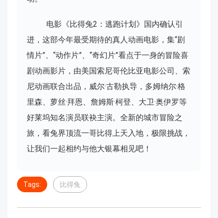
电影《比得兔2：逃跑计划》国内确认引
进，这部今年最受期待的真人动画电影，集“剧
情片”、“动作片”、“奇幻片”看点于一身的冒险喜
剧动画影片，由美国索尼哥伦比亚电影公司、索
尼动画联合出品，威尔·古勒执导，多姆纳尔·格
里森、萝丝·拜恩、詹姆斯·柯登、大卫·奥伊罗等
好莱坞知名演员联袂主演。全新的城市冒险之
旅，看兔界顶流一哥比得上天入地，极限挑战，
让我们一起相约与他大银幕相见吧！
Tags:
比得兔