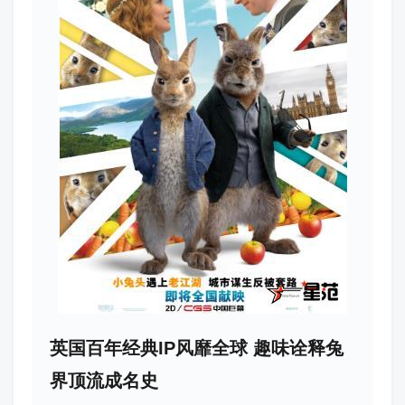
英国百年经典IP风靡全球 趣味诠释兔
界顶流成名史