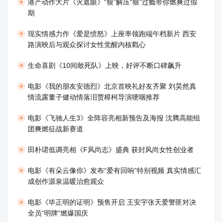
港产动作大片《火遮眼》“狠”解压“狠”过瘾带你燃爽过假
期
现实情感力作《爱是愤怒》上座率领跑端午档新片 西安
路演映后与观众探讨女性觉醒内核戳心
生命喜剧《10间敢死队》上映，好评不断口碑飙升
​电影《我的朋友安德烈》北京首映礼好友齐聚 刘昊然真
情流露董子健动情落泪贾樟柯导演哽咽推荐
电影《飞驰人生3》全阵容亮相新预告及海报 沈腾高能组
团爽燃征战新赛道
田朴珺低调亮相《F风尚志》盛典 获封风尚女性创业者
电影《有朵云像你》发布“爱有回响”特别视频 真实情感汇
成创作源泉温暖治愈观众
​电影《毕正明的证明》预售开启 王安宇张天爱警匪对决
全员“明牌”燃爆国庆