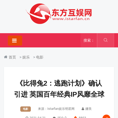
搜索：
首页
>
娱乐
>
电影
《比得兔2：逃跑计划》确认
引进 英国百年经典IP风靡全球
来源：
Istarfan娱乐明星网
娜美
电影