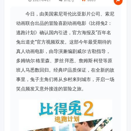
2021-04-21
评论 (
)
8803
今日，由美国索尼哥伦比亚影片公司、索尼
动画联合出品的冒险喜剧动画电影《比得兔2：
逃跑计划》确认国内引进，官方海报及“百年名
兔出道史”官方视频双发。这部今年最受期待的
真人动画电影，由导演兼编剧威尔·古勒指导，
多姆纳尔·格里森、萝丝·拜恩、詹姆斯·柯登等原
班人马悉数回归。经典IP品质保证，在全新的故
事里，兔子主角们将从乡村来到城市，开启一场
笑点频发又意外接连的冒险之旅。