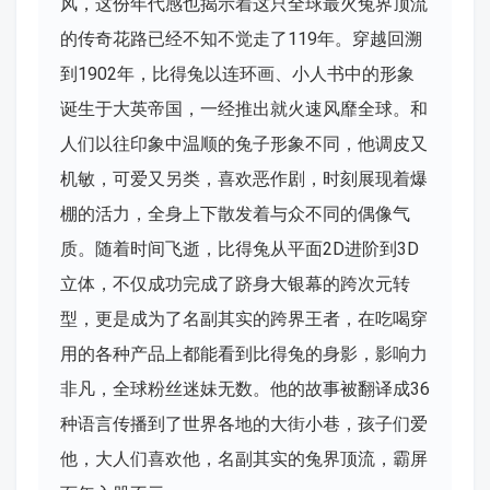
风，这份年代感也揭示着这只全球最火兔界顶流
的传奇花路已经不知不觉走了119年。穿越回溯
到1902年，比得兔以连环画、小人书中的形象
诞生于大英帝国，一经推出就火速风靡全球。和
人们以往印象中温顺的兔子形象不同，他调皮又
机敏，可爱又另类，喜欢恶作剧，时刻展现着爆
棚的活力，全身上下散发着与众不同的偶像气
质。随着时间飞逝，比得兔从平面2D进阶到3D
立体，不仅成功完成了跻身大银幕的跨次元转
型，更是成为了名副其实的跨界王者，在吃喝穿
用的各种产品上都能看到比得兔的身影，影响力
非凡，全球粉丝迷妹无数。他的故事被翻译成36
种语言传播到了世界各地的大街小巷，孩子们爱
他，大人们喜欢他，名副其实的兔界顶流，霸屏