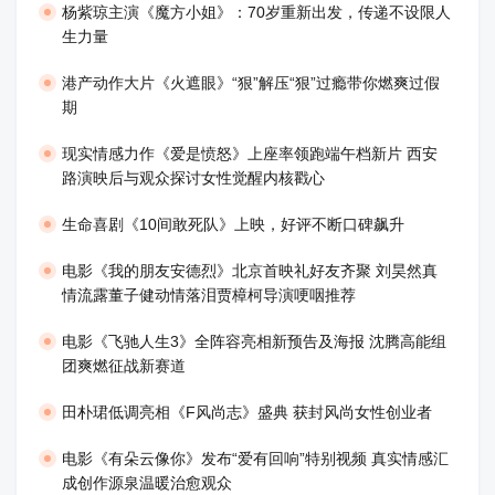
​杨紫琼主演《魔方小姐》：70岁重新出发，传递不设限人
生力量
港产动作大片《火遮眼》“狠”解压“狠”过瘾带你燃爽过假
期
现实情感力作《爱是愤怒》上座率领跑端午档新片 西安
路演映后与观众探讨女性觉醒内核戳心
生命喜剧《10间敢死队》上映，好评不断口碑飙升
​电影《我的朋友安德烈》北京首映礼好友齐聚 刘昊然真
情流露董子健动情落泪贾樟柯导演哽咽推荐
电影《飞驰人生3》全阵容亮相新预告及海报 沈腾高能组
团爽燃征战新赛道
田朴珺低调亮相《F风尚志》盛典 获封风尚女性创业者
电影《有朵云像你》发布“爱有回响”特别视频 真实情感汇
成创作源泉温暖治愈观众