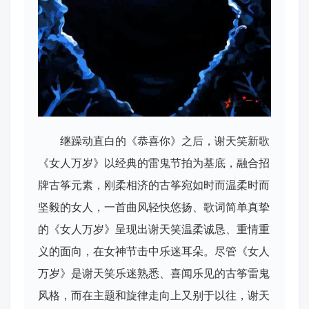
继躁动直白的《恭喜你》之后，谢天笑新歌
《女人万岁》以经典的雷鬼节拍为基底，融合招
牌古筝元素，刚柔相济的古筝宛如时而温柔时而
坚毅的女人，一首曲风轻快悠扬、歌词简单真挚
的《女人万岁》呈现出谢天笑温柔诚恳、重情重
义的面向，在女神节击中乐迷耳朵。尽管《女人
万岁》是谢天笑乐迷熟悉、喜闻乐见的古筝雷鬼
风格，而在主题和旋律走向上又别于以往，谢天