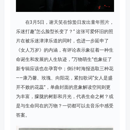
在3月5日，谢天笑在惊蛰日发出童年照片，
乐迷打趣“怎么脸型长变了？” 这张可爱怀旧的照
片在被乐迷津津乐道的同时，也进一步延申了
《女人万岁》的内涵，有评论表示象征着一种生
命诞生和发展的人生轨迹，“万物萌生”也象征了
新专辑应该也在孕育中；倒计时海报选取三种花
——康乃馨、玫瑰、向阳花，紧扣歌词“女人是盛
开不败的花蕊”，单曲封面的意象解读空间则更
为丰富，朦胧的树影和月光，代表生命之树？或
是与生命同在的万物？一切都可以去音乐中感受
答案。