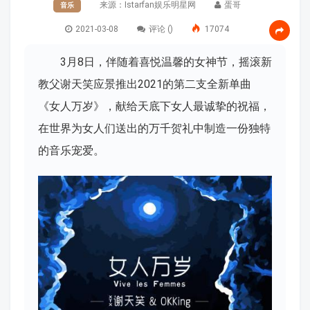
来源：
Istarfan娱乐明星网
蛋哥
音乐
2021-03-08
评论 (
)
17074
3月8日，伴随着喜悦温馨的女神节，摇滚新
教父谢天笑应景推出2021的第二支全新单曲
《女人万岁》，献给天底下女人最诚挚的祝福，
在世界为女人们送出的万千贺礼中制造一份独特
的音乐宠爱。