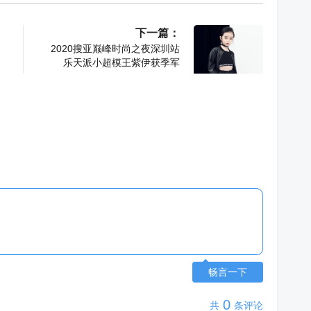
下一篇：
2020搜亚巅峰时尚之夜深圳站
乐天派小超模王紫伊获季军
畅言一下
0
共
条评论