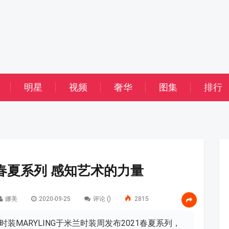
明星
视频
奢华
图集
排行
021春夏系列 感知艺术的力量
娜美
2020-09-25
评论 (
)
2815
级时装MARYLING于米兰时装周发布2021春夏系列，