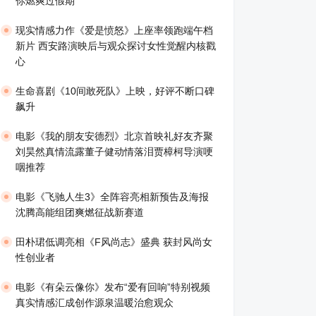
你燃爽过假期
现实情感力作《爱是愤怒》上座率领跑端午档
新片 西安路演映后与观众探讨女性觉醒内核戳
心
生命喜剧《10间敢死队》上映，好评不断口碑
飙升
​电影《我的朋友安德烈》北京首映礼好友齐聚
刘昊然真情流露董子健动情落泪贾樟柯导演哽
咽推荐
电影《飞驰人生3》全阵容亮相新预告及海报
沈腾高能组团爽燃征战新赛道
田朴珺低调亮相《F风尚志》盛典 获封风尚女
性创业者
电影《有朵云像你》发布“爱有回响”特别视频
真实情感汇成创作源泉温暖治愈观众