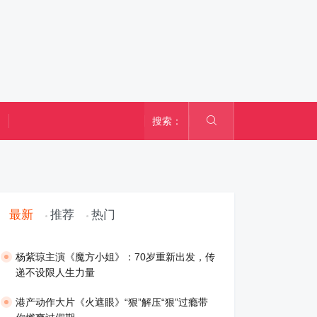
搜索：
最新
推荐
热门
​杨紫琼主演《魔方小姐》：70岁重新出发，传
递不设限人生力量
港产动作大片《火遮眼》“狠”解压“狠”过瘾带