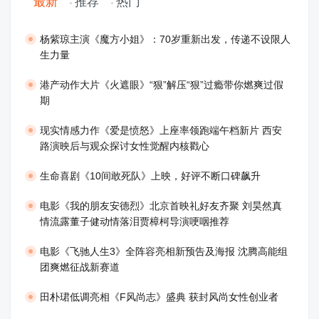
最新
推荐
热门
​杨紫琼主演《魔方小姐》：70岁重新出发，传递不设限人
生力量
港产动作大片《火遮眼》“狠”解压“狠”过瘾带你燃爽过假
期
现实情感力作《爱是愤怒》上座率领跑端午档新片 西安
路演映后与观众探讨女性觉醒内核戳心
生命喜剧《10间敢死队》上映，好评不断口碑飙升
​电影《我的朋友安德烈》北京首映礼好友齐聚 刘昊然真
情流露董子健动情落泪贾樟柯导演哽咽推荐
电影《飞驰人生3》全阵容亮相新预告及海报 沈腾高能组
团爽燃征战新赛道
田朴珺低调亮相《F风尚志》盛典 获封风尚女性创业者