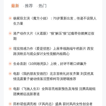
最新
推荐
热门
​杨紫琼主演《魔方小姐》：70岁重新出发，传递不设限人
生力量
港产动作大片《火遮眼》“狠”解压“狠”过瘾带你燃爽过假
期
现实情感力作《爱是愤怒》上座率领跑端午档新片 西安
路演映后与观众探讨女性觉醒内核戳心
生命喜剧《10间敢死队》上映，好评不断口碑飙升
​电影《我的朋友安德烈》北京首映礼好友齐聚 刘昊然真
情流露董子健动情落泪贾樟柯导演哽咽推荐
电影《飞驰人生3》全阵容亮相新预告及海报 沈腾高能组
团爽燃征战新赛道
田朴珺低调亮相《F风尚志》盛典 获封风尚女性创业者