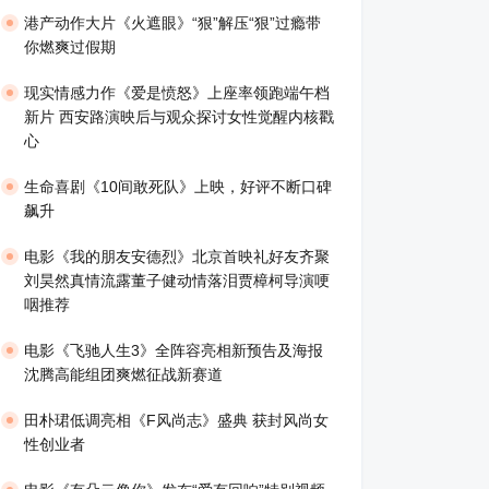
港产动作大片《火遮眼》“狠”解压“狠”过瘾带
你燃爽过假期
现实情感力作《爱是愤怒》上座率领跑端午档
新片 西安路演映后与观众探讨女性觉醒内核戳
心
生命喜剧《10间敢死队》上映，好评不断口碑
飙升
​电影《我的朋友安德烈》北京首映礼好友齐聚
刘昊然真情流露董子健动情落泪贾樟柯导演哽
咽推荐
电影《飞驰人生3》全阵容亮相新预告及海报
沈腾高能组团爽燃征战新赛道
田朴珺低调亮相《F风尚志》盛典 获封风尚女
性创业者