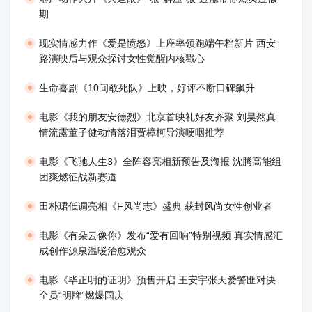
期
现实情感力作《爱是愤怒》上座率领跑端午档新片 西安
路演映后与观众探讨女性觉醒内核戳心
生命喜剧《10间敢死队》上映，好评不断口碑飙升
​电影《我的朋友安德烈》北京首映礼好友齐聚 刘昊然真
情流露董子健动情落泪贾樟柯导演哽咽推荐
电影《飞驰人生3》全阵容亮相新预告及海报 沈腾高能组
团爽燃征战新赛道
田朴珺低调亮相《F风尚志》盛典 获封风尚女性创业者
电影《有朵云像你》发布“爱有回响”特别视频 真实情感汇
成创作源泉温暖治愈观众
​电影《毕正明的证明》预售开启 王安宇张天爱警匪对决
全员“明牌”燃爆国庆