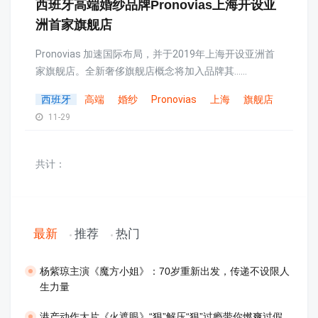
西班牙高端婚纱品牌Pronovias上海开设亚
洲首家旗舰店
Pronovias 加速国际布局，并于2019年上海开设亚洲首
家旗舰店。全新奢侈旗舰店概念将加入品牌其......
西班牙
高端
婚纱
Pronovias
上海
旗舰店
11-29
共计：
最新
推荐
热门
​杨紫琼主演《魔方小姐》：70岁重新出发，传递不设限人
生力量
港产动作大片《火遮眼》“狠”解压“狠”过瘾带你燃爽过假