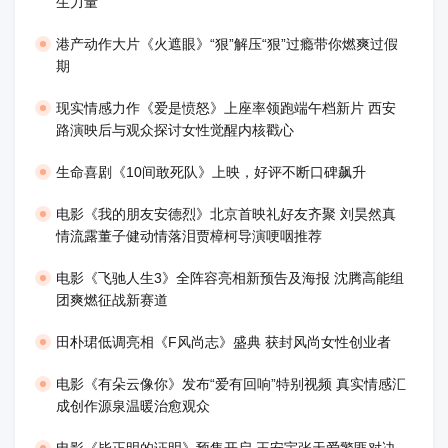
生力量
港产动作大片《火遮眼》“狠”解压“狠”过瘾带你燃爽过假
期
现实情感力作《爱是愤怒》上座率领跑端午档新片 西安
路演映后与观众探讨女性觉醒内核戳心
生命喜剧《10间敢死队》上映，好评不断口碑飙升
​电影《我的朋友安德烈》北京首映礼好友齐聚 刘昊然真
情流露董子健动情落泪贾樟柯导演哽咽推荐
电影《飞驰人生3》全阵容亮相新预告及海报 沈腾高能组
团爽燃征战新赛道
田朴珺低调亮相《F风尚志》盛典 获封风尚女性创业者
电影《有朵云像你》发布“爱有回响”特别视频 真实情感汇
成创作源泉温暖治愈观众