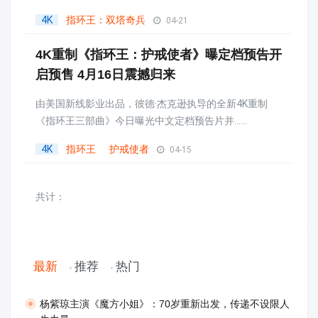
4K
指环王：双塔奇兵
04-21
4K重制《指环王：护戒使者》曝定档预告开
启预售 4月16日震撼归来
由美国新线影业出品，彼德·杰克逊执导的全新4K重制
《指环王三部曲》今日曝光中文定档预告片并......
4K
指环王
护戒使者
04-15
共计：
最新
推荐
热门
​杨紫琼主演《魔方小姐》：70岁重新出发，传递不设限人